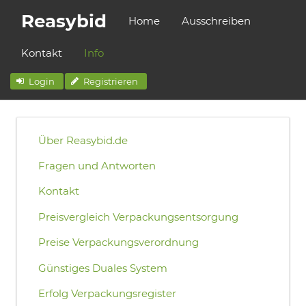
Reasybid
Home
Ausschreiben
Kontakt
Info
Login
Registrieren
Über Reasybid.de
Fragen und Antworten
Kontakt
Preisvergleich Verpackungsentsorgung
Preise Verpackungsverordnung
Günstiges Duales System
Erfolg Verpackungsregister