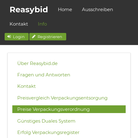
Reasybid
Home
Ausschreiben
Kontakt
Info
Login
Registrieren
Über Reasybid.de
Fragen und Antworten
Kontakt
Preisvergleich Verpackungsentsorgung
Preise Verpackungsverordnung
Günstiges Duales System
Erfolg Verpackungsregister