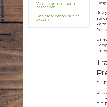
Einsp
Verpackungsmengen
berechnen
Reasy
Anbieterwechsel-duales-
auf d
system
Partn
Preisv
Da je
Kompe
koste
Tr
Pr
Der Pr
1.
2. 
3. 