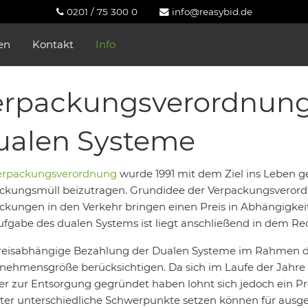
0201 / 75 300 0
info@reasybid.de
en
Kontakt
Info
rpackungsverordnung 
ualen Systeme
erpackungsverordnung
wurde 1991 mit dem Ziel ins Leben g
ckungsmüll beizutragen. Grundidee der Verpackungsverord
ckungen in den Verkehr bringen einen Preis in Abhängigkei
ufgabe des dualen Systems ist liegt anschließend in dem Re
reisabhängige Bezahlung der Dualen Systeme im Rahmen de
nehmensgröße berücksichtigen. Da sich im Laufe der Jahre
er zur Entsorgung gegründet haben lohnt sich jedoch ein Pre
ter unterschiedliche Schwerpunkte setzen können für ausg