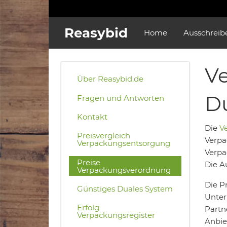
Reasybid
Home
Ausschreib
Ve
Über Reasybid.de
D
Fragen und Antworten
Kontakt
Die
V
Preisvergleich
Verpa
Verpackungsentsorgung
Verpa
Preise
Die A
Verpackungsverordnung
Die P
Günstiges Duales System
Unter
Erfolg
Partn
Verpackungsregister
Anbie