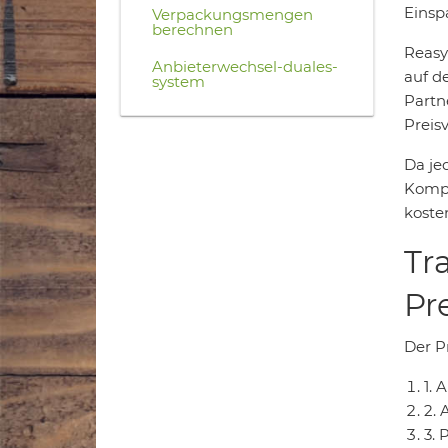
Einsp
Verpackungsmengen
berechnen
Reasy
Anbieterwechsel-duales-
auf d
system
Partn
Preisv
Da je
Kompe
koste
Tr
Pr
Der Pr
1.
2. 
3. 