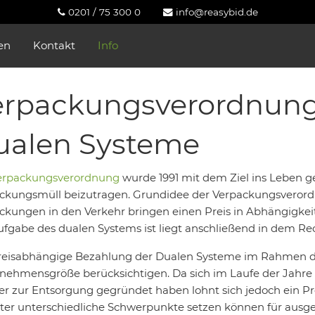
0201 / 75 300 0
info@reasybid.de
en
Kontakt
Info
rpackungsverordnung 
ualen Systeme
erpackungsverordnung
wurde 1991 mit dem Ziel ins Leben g
ckungsmüll beizutragen. Grundidee der Verpackungsverord
ckungen in den Verkehr bringen einen Preis in Abhängigkei
ufgabe des dualen Systems ist liegt anschließend in dem Re
reisabhängige Bezahlung der Dualen Systeme im Rahmen de
nehmensgröße berücksichtigen. Da sich im Laufe der Jahre
er zur Entsorgung gegründet haben lohnt sich jedoch ein Pre
ter unterschiedliche Schwerpunkte setzen können für ausg