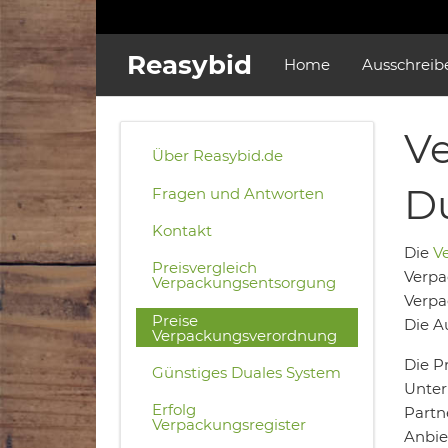
Reasybid
Home
Ausschreib
Ve
Über Reasybid.de
D
Fragen und Antworten
Kontakt
Die
V
Preisvergleich
Verpa
Verpackungsentsorgung
Verpa
Preise
Die A
Verpackungsverordnung
Die P
Günstiges Duales System
Unter
Erfolg
Partn
Verpackungsregister
Anbie