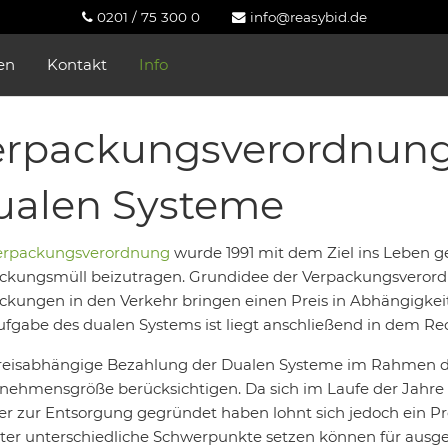
0201 / 75 300 0
info@reasybid.de
en
Kontakt
Info
rpackungsverordnung 
ualen Systeme
erpackungsverordnung
wurde 1991 mit dem Ziel ins Leben g
ckungsmüll beizutragen. Grundidee der Verpackungsverord
ckungen in den Verkehr bringen einen Preis in Abhängigkei
ufgabe des dualen Systems ist liegt anschließend in dem Re
reisabhängige Bezahlung der Dualen Systeme im Rahmen de
nehmensgröße berücksichtigen. Da sich im Laufe der Jahre
er zur Entsorgung gegründet haben lohnt sich jedoch ein Pre
ter unterschiedliche Schwerpunkte setzen können für ausg