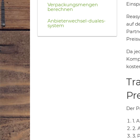
Einsp
Verpackungsmengen
berechnen
Reasy
Anbieterwechsel-duales-
auf d
system
Partn
Preisv
Da je
Kompe
koste
Tr
Pr
Der Pr
1.
2. 
3. 