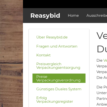
Reasybid
Home
Ausschreib
Ve
Über Reasybid.de
D
Fragen und Antworten
Kontakt
Die
V
Preisvergleich
Verpa
Verpackungsentsorgung
Verpa
Preise
Die A
Verpackungsverordnung
Die P
Günstiges Duales System
Unter
Erfolg
Partn
Verpackungsregister
Anbie