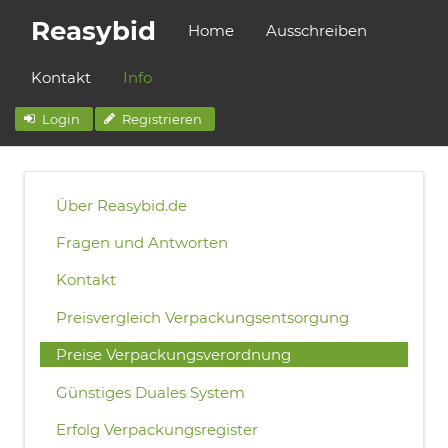
Reasybid
Home
Ausschreiben
Kontakt
Info
Login
Registrieren
Über Reasybid.de
Fragen und Antworten
Kontakt
Preisvergleich Verpackungsentsorgung
Preise Verpackungsverordnung
Günstiges Duales System
Erfolg Verpackungsregister