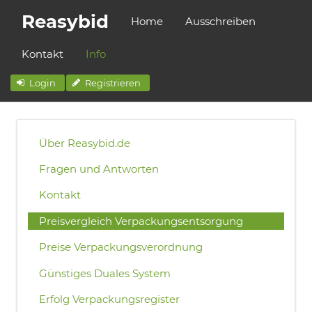
Reasybid
Home
Ausschreiben
Kontakt
Info
Login
Registrieren
Über Reasybid.de
Fragen und Antworten
Kontakt
Preisvergleich Verpackungsentsorgung
Preise Verpackungsverordnung
Günstiges Duales System
Erfolg Verpackungsregister