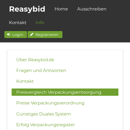
Reasybid
Home
Ausschreiben
Kontakt
Info
Login
Registrieren
Über Reasybid.de
Fragen und Antworten
Kontakt
Preisvergleich Verpackungsentsorgung
Preise Verpackungsverordnung
Günstiges Duales System
Erfolg Verpackungsregister