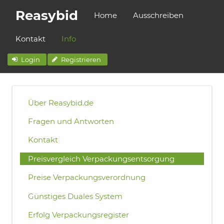
Reasybid
Home
Ausschreiben
Kontakt
Info
Login
Registrieren
Über Reasybid.de
Fragen und Antworten
Kontakt
Preisvergleich Verpackungsentsorgung
Preise Verpackungsverordnung
Günstiges Duales System
Erfolg Verpackungsregister