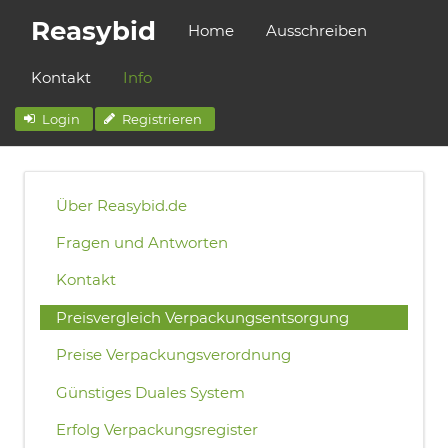
Reasybid
Home
Ausschreiben
Kontakt
Info
Login
Registrieren
Über Reasybid.de
Fragen und Antworten
Kontakt
Preisvergleich Verpackungsentsorgung
Preise Verpackungsverordnung
Günstiges Duales System
Erfolg Verpackungsregister