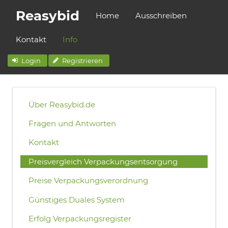
Reasybid
Home
Ausschreiben
Kontakt
Info
Login
Registrieren
Über Reasybid.de
Fragen und Antworten
Kontakt
Preisvergleich Verpackungsentsorgung
Preise Verpackungsverordnung
Günstiges Duales System
Erfolg Verpackungsregister