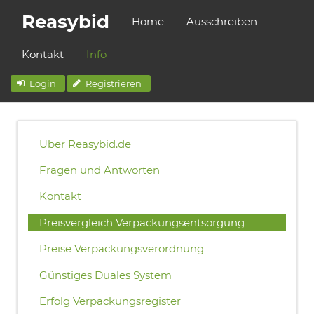
Reasybid
Home
Ausschreiben
Kontakt
Info
Login
Registrieren
Über Reasybid.de
Fragen und Antworten
Kontakt
Preisvergleich Verpackungsentsorgung
Preise Verpackungsverordnung
Günstiges Duales System
Erfolg Verpackungsregister