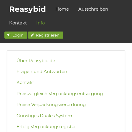
Reasybid
Home
Ausschreiben
Kontakt
Info
Login
Registrieren
Über Reasybid.de
Fragen und Antworten
Kontakt
Preisvergleich Verpackungsentsorgung
Preise Verpackungsverordnung
Günstiges Duales System
Erfolg Verpackungsregister