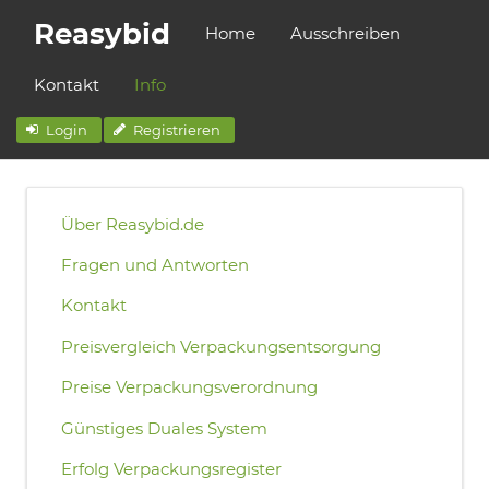
Reasybid
Home
Ausschreiben
Kontakt
Info
Login
Registrieren
Über Reasybid.de
Fragen und Antworten
Kontakt
Preisvergleich Verpackungsentsorgung
Preise Verpackungsverordnung
Günstiges Duales System
Erfolg Verpackungsregister